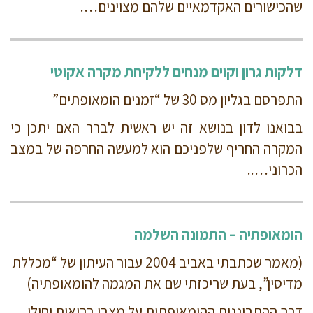
שהכישורים האקדמאיים שלהם מצוינים….
דלקות גרון וקוים מנחים ללקיחת מקרה אקוטי
התפרסם בגליון מס 30 של “זמנים הומאופתים”
בבואנו לדון בנושא זה יש ראשית לברר האם יתכן כי
המקרה החריף שלפניכם הוא למעשה החרפה של במצב
הכרוני…..
הומאופתיה – התמונה השלמה
(מאמר שכתבתי באביב 2004 עבור העיתון של “מכללת
מדיסין”, בעת שריכזתי שם את המגמה להומאופתיה)
דרך ההתבוננות ההומאופתית על מצבי בריאות וחולי