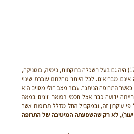
הומאופתיה היא שיטת טיפול הפועלת כ- 250 שנה. ממציא השיטה, רופא גרמני, ד”ר סמואל האנמן (1755-1843) היה גם בעל השכלה ברוקחות, כימיה, בוטניקה,
אינם מבריאים. לכל היותר מחלתם עוברת שינוי
כאשר התרופה הניתנת עבור מצב חולי מסוים היא
ייתה ידועה כבר אצל חכמי רפואה יוונים במאה
וס, רופא שוויצרי בן המאה ה-15. האנמן החל לטפל על פי עיקרון זה, ובמקביל החל מדלל תרופות אשר
ניעור), לא רק שהשפעתה המיטיבה של התרופה