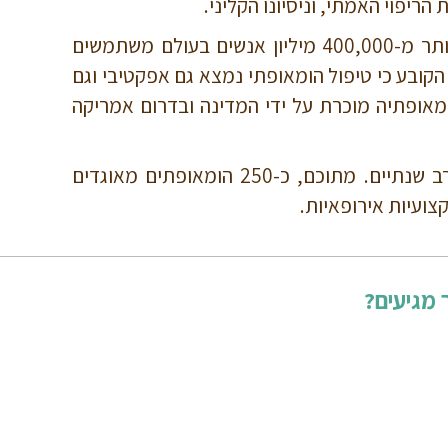
יפוי האמתי, וניסיונו הקליני.
תלמידיו הפיצו את תורתו ברחבי העולם וכיום הומאופתיה היא שיטת הטיפול השנייה הפופולארית בעולם. יותר מ-400,000 מיליון אנשים בעולם משתמשים
יה משתמשת בהומאופתיה. בשוויצריה, פורסם ב- 2011, דוח ממשלתי הקובע כי טיפול הומאופתי נמצא גם אפקטיבי וגם
ומאופתיה מוכרת על ידי המדינה ובדרום אמריקה
בישראל פועלים מאות הומאופתים, חלקם הגדול רכשו השכלתם ב- 15 שנים האחרונות במסלולי הכשרה רב שנתיים. מתוכם, כ-250 הומאופתים מאוגדים
ועיות אירופאיות.
 מגיעים?